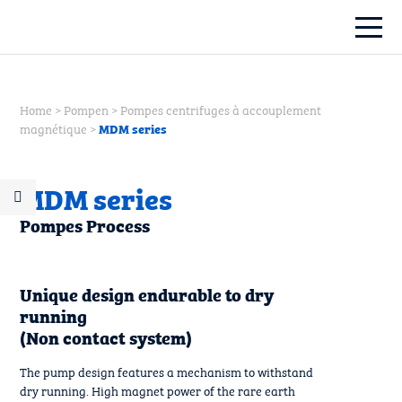
Home
>
Pompen
>
Pompes centrifuges à accouplement
magnétique
>
MDM series
MDM series
Pompes Process
Unique design endurable to dry
running
(Non contact system)
The pump design features a mechanism to withstand
dry running. High magnet power of the rare earth