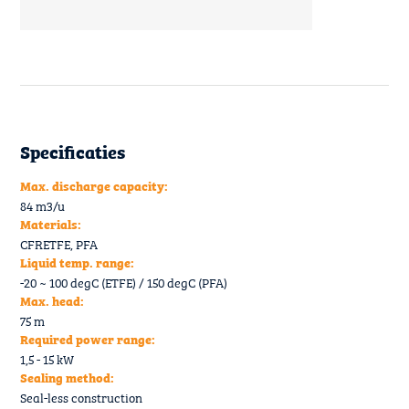
Specificaties
Max. discharge capacity:
84 m3/u
Materials:
CFRETFE, PFA
Liquid temp. range:
-20 ~ 100 degC (ETFE) / 150 degC (PFA)
Max. head:
75 m
Required power range:
1,5 - 15 kW
Sealing method:
Seal-less construction